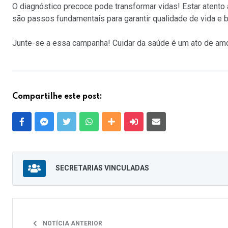
O diagnóstico precoce pode transformar vidas! Estar atent
são passos fundamentais para garantir qualidade de vida e 
Junte-se a essa campanha! Cuidar da saúde é um ato de am
Compartilhe este post:
Facebook
Messenger
Twitter
Whatsapp
Outras Mídias
Enviar para um amigo
E-mail
SECRETARIAS VINCULADAS
NOTÍCIA ANTERIOR