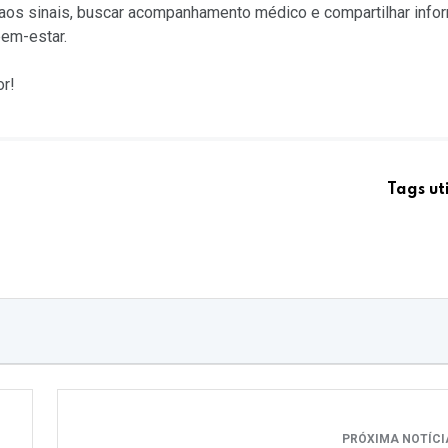
o aos sinais, buscar acompanhamento médico e compartilhar inf
bem-estar.
or!
Tags ut
PRÓXIMA NOTÍC