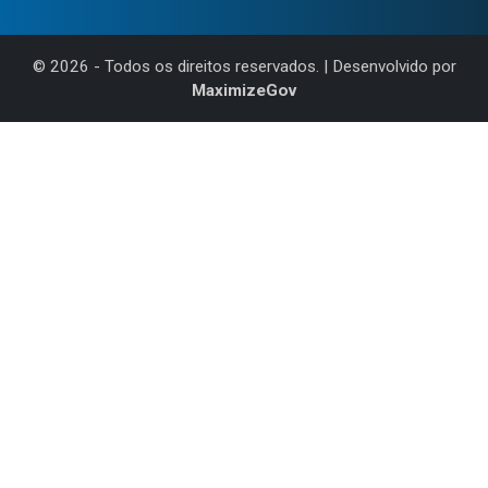
©
2026
- Todos os direitos reservados. | Desenvolvido por
MaximizeGov