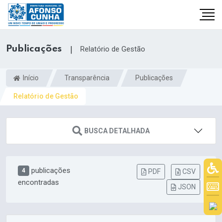
Publicações
|
Relatório de Gestão
Início
Transparência
Publicações
Relatório de Gestão
BUSCA DETALHADA
publicações
4
PDF
CSV
encontradas
JSON